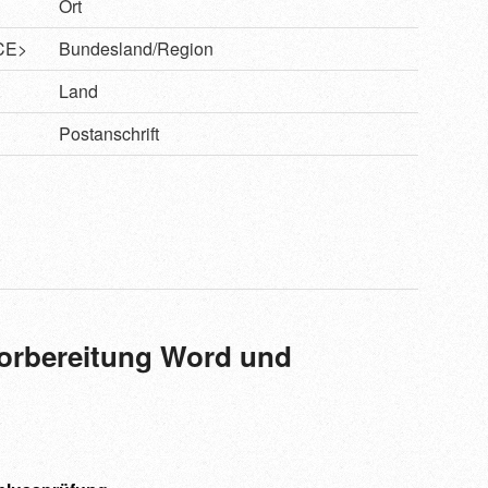
Ort
CE>
Bundesland/Region
Land
>
Postanschrift
rbereitung Word und