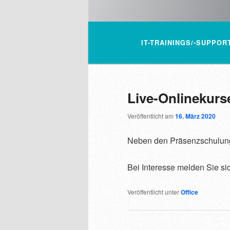
Hauptmenü
IT-TRAININGS/-SUPPOR
ZUM INHALT WECHSE
ZUM SEKUNDÄREN IN
Live-Onlinekurs
Veröffentlicht am
16. März 2020
Neben den Präsenzschulung
Bei Interesse melden Sie sic
Veröffentlicht unter
Office