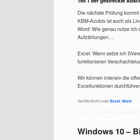
Teil 1 der gestreckte Abs
Die nächste Prüfung kommt b
KBM-Azubis ist auch als Li
Word: Wie genau nutze ich d
Aufzählungen…
Excel: Wann setze ich SVer
funktionieren Verschachtel
Wir können intensiv die off
Excelfunktionen durchführe
Veröffentlicht unter
Excel
,
Word
Windows 10 – Bi