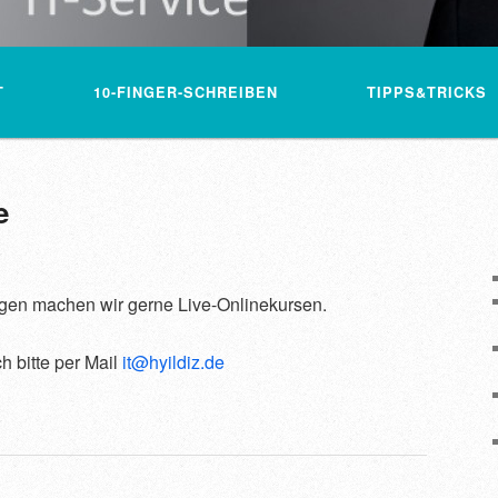
T
LN
HALT WECHSELN
10-FINGER-SCHREIBEN
TIPPS&TRICKS
e
en machen wir gerne Live-Onlinekursen.
h bitte per Mail
it@hyildiz.de