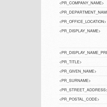
<PR_COMPANY_NAME>
<PR_DEPARTMENT_NAM
<PR_OFFICE_LOCATION>
<PR_DISPLAY_NAME>
<PR_DISPLAY_NAME_PR
<PR_TITLE>
<PR_GIVEN_NAME>
<PR_SURNAME>
<PR_STREET_ADDRESS
<PR_POSTAL_CODE>