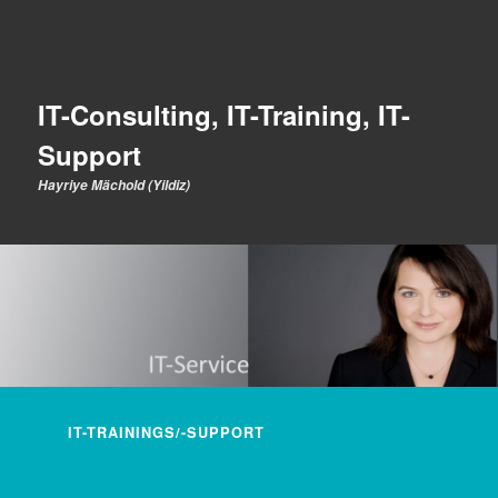
IT-Consulting, IT-Training, IT-
Support
Hayriye Mächold (Yildiz)
Hauptmenü
IT-TRAININGS/-SUPPORT
ZUM INHALT WECHSELN