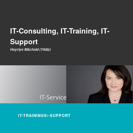
IT-Consulting, IT-Training, IT-
Support
Hayriye Mächold (Yildiz)
Hauptmenü
IT-TRAININGS/-SUPPORT
ZUM INHALT WECHSELN