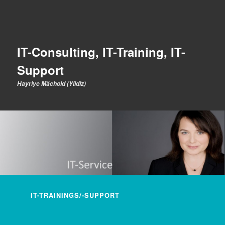
IT-Consulting, IT-Training, IT-
Support
Hayriye Mächold (Yildiz)
Hauptmenü
IT-TRAININGS/-SUPPORT
ZUM INHALT WECHSELN
ZUM SEKUNDÄREN INHALT WECHSELN