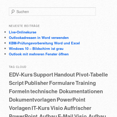
Suchen
NEUESTE BEITRÄGE
Live-Onlinekurse
Outlookadressen in Word verwenden
KBM-Prüfungsvorbereitung Word und Excel
Windows 10 – Bildschirm ist grau
Outlook mit mehreren Fenster öffnen
TAG CLOUD
EDV-Kurs
Support
Handout
Pivot-Tabelle
Script
Publisher
Formulare
Training
Formeln
technische Dokumentationen
Dokumentvorlagen
PowerPoint
Vorlagen
IT-Kurs
Visio
Auffrischer
PowerPoint Aufbau
E-Mail
Visio Aufbau