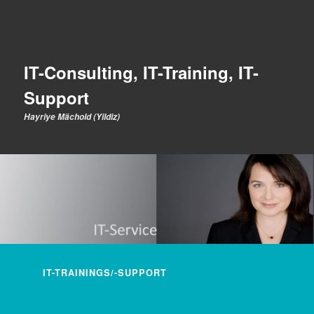
IT-Consulting, IT-Training, IT-
Support
Hayriye Mächold (Yildiz)
Hauptmenü
IT-TRAININGS/-SUPPORT
ZUM INHALT WECHSELN