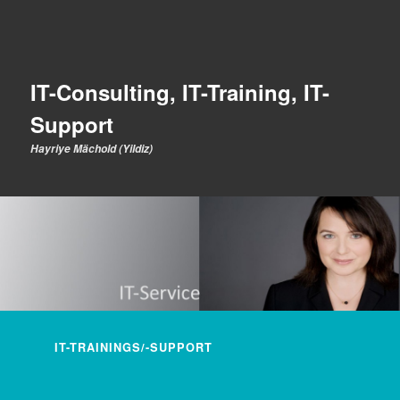
IT-Consulting, IT-Training, IT-
Support
Hayriye Mächold (Yildiz)
Hauptmenü
IT-TRAININGS/-SUPPORT
ZUM INHALT WECHSELN