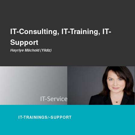
IT-Consulting, IT-Training, IT-
Support
Hayriye Mächold (Yildiz)
Hauptmenü
IT-TRAININGS/-SUPPORT
ZUM INHALT WECHSELN