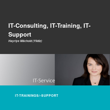
IT-Consulting, IT-Training, IT-
Support
Hayriye Mächold (Yildiz)
Hauptmenü
IT-TRAININGS/-SUPPORT
ZUM INHALT WECHSELN