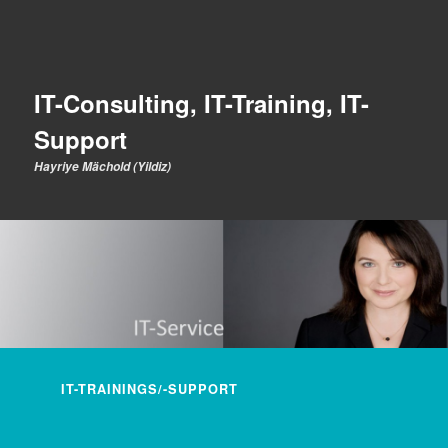
IT-Consulting, IT-Training, IT-
Support
Hayriye Mächold (Yildiz)
Hauptmenü
IT-TRAININGS/-SUPPORT
ZUM INHALT WECHSELN